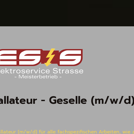
allateur - Geselle (m/w/d
llateur (m/w/d) für alle fachspezifischen Arbeiten, wie z