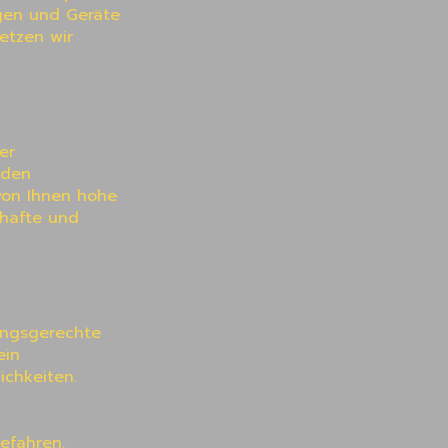
gen und Geräte 
etzen wir 
r 
 den 
on Ihnen hohe 
hafte und 
ungsgerechte 
in 
chkeiten.

fahren.
