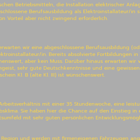
chen Betriebsmitteln, die Installation elektrischer Anla
chlossene Berufsausbildung als Elektroinstallateur/in s
on Vorteil aber nicht zwingend erforderlich.
erwarten wir eine abgeschlossene Berufsausbildung (ode
ktroinstallateur/in. Bereits absolvierte Fortbildungen in
nswert, aber kein Muss. Darüber hinaus erwarten wir v
amgeist, sehr gute Deutschkenntnisse und eine gewissen
hein Kl. B (alte Kl. III) ist wünschenswert.
 Arbeitsverhältnis mit einer 35 Stundenwoche, eine leist
klima. Sie haben hier die Chance auf den Einstieg in e
tsumfeld mit sehr guten persönlichen Entwicklungsmögli
der Region und werden mit firmeneigenen Fahrzeugen ange